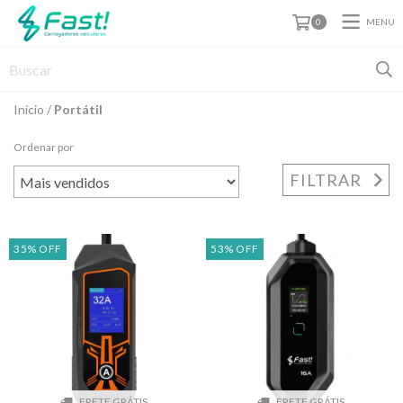
MENU
0
Início
/
Portátil
Ordenar por
FILTRAR
35
%
OFF
53
%
OFF
FRETE GRÁTIS
FRETE GRÁTIS