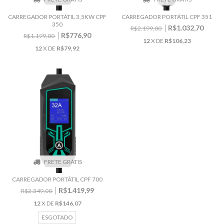
CARREGADOR PORTÁTIL 3,5KW CPF
CARREGADOR PORTÁTIL CPF 351
350
R$1.032,70
R$2.199,00
R$776,90
R$1.199,00
12
X DE
R$106,23
12
X DE
R$79,92
FRETE GRÁTIS
CARREGADOR PORTÁTIL CPF 700
R$1.419,99
R$2.349,00
12
X DE
R$146,07
ESGOTADO